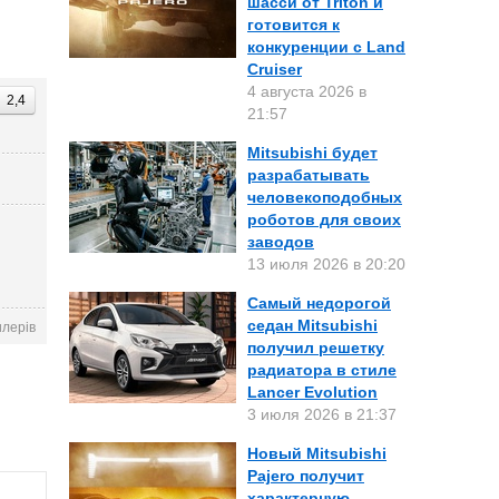
шасси от Triton и
готовится к
конкуренции с Land
Cruiser
4 августа 2026 в
2,4
21:57
Mitsubishi будет
разрабатывать
человекоподобных
роботов для своих
заводов
13 июля 2026 в 20:20
Самый недорогой
седан Mitsubishi
илерів
получил решетку
радиатора в стиле
Lancer Evolution
3 июля 2026 в 21:37
Новый Mitsubishi
Pajero получит
характерную