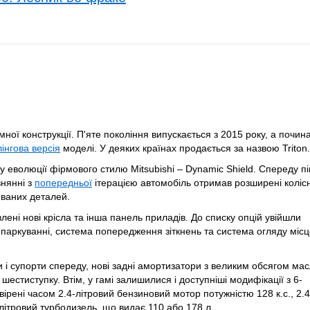
ної конструкції. П'яте покоління випускається з 2015 року, а почин
інгова версія
моделі. У деяких країнах продається за назвою Triton.
у еволюції фірмового стилю Mitsubishi – Dynamic Shield.
Спереду пі
внянні з
попередньої
ітерацією автомобіль
отримав розширені колісн
ованих деталей.
лені нові крісла та інша панель приладів. До списку опцій увійшли
 паркуванні, система попередження зіткнень та система огляду
місц
и і супорти спереду, нові задні амортизатори з великим обсягом мас
шестиступку. Втім, у гамі залишилися і доступніші модифікації з 6-
вірені часом 2.4-літровий бензиновий мотор потужністю 128 к.с., 2.4
5-літровий турбодизель, що видає 110 або 178 л.