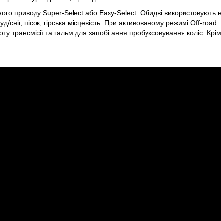
ого приводу Super-Select або Easy-Select. Обидві використовують 
/сніг, пісок, гірська місцевість. При активованому режимі Off-road
ту трансмісії та гальм для запобігання пробуксовування коліс. Крім