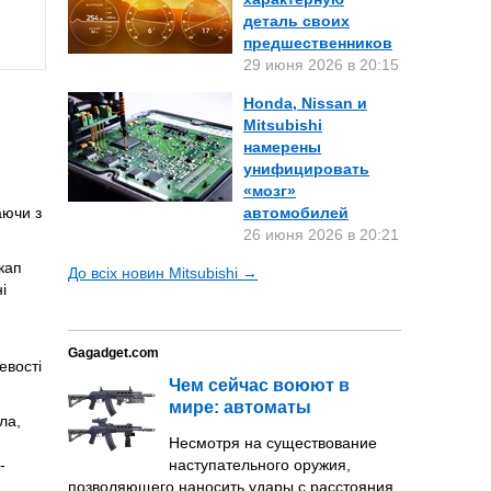
деталь своих
предшественников
29 июня 2026 в 20:15
Honda, Nissan и
Mitsubishi
намерены
унифицировать
«мозг»
аючи з
автомобилей
26 июня 2026 в 20:21
кап
До всіх новин Mitsubishi →
і
Gagadget.com
евості
Чем сейчас воюют в
мире: автоматы
ла,
Несмотря на существование
-
наступательного оружия,
позволяющего наносить удары с расстояния