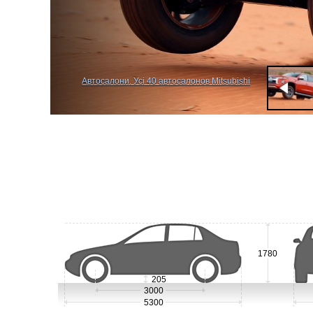
Автосалони. Усі 40 автосалонов Mitsubishi
1780
205
3000
5300