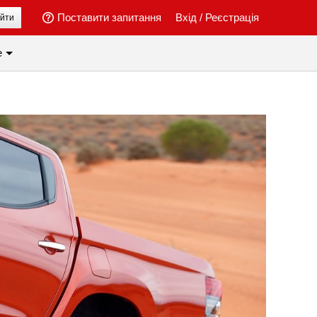
Поставити запитання
Вхід
/
Реєстрація
йти
е