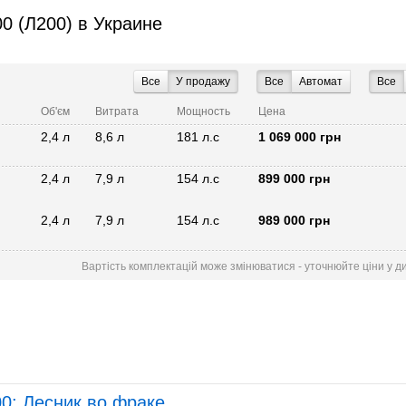
200 (Л200) в Украине
Все
У продажу
Все
Автомат
Все
Об'єм
Витрата
Мощность
Цена
2,4 л
8,6 л
181 л.с
1 069 000 грн
2,4 л
7,9 л
154 л.с
899 000 грн
2,4 л
7,9 л
154 л.с
989 000 грн
Вартість комплектацій може змінюватися - уточнюйте ціни у д
00: Лесник во фраке