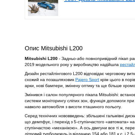
Опис Mitsubishi L200
Mitsubishi L200
- Задньо-або повнопривідний пікап рам
2019 модельного року у виробництво надійшла
рестайл
Дизайн рестайлінгового L200 відповідає черговому витк
схожий на позашляховик
Pajero Sport
крім цього в порі
арки, нові бампери, змінену оптику та ще більше хром
Змінився і салон популярного пікапа Mitsubishi:
встанов
системи моніторингу сліпих зон, функція допомоги при
навколо автомобіля з висоти пташиного польоту.
Серед технічних нововведень: збільшені гальмівні диск
що демпфує, і перехід з 5-ступінчастого «автомата» на 
ступінчастою «механікою». А ось двигуни все ті ж, пере
літровий турбодизель із віддачею 154 або 181 к.с. і 2.