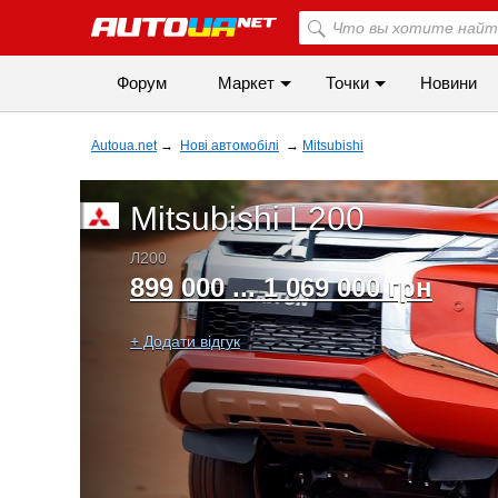
Форум
Маркет
Точки
Новини
Autoua.net
→
Нові автомобілі
→
Mitsubishi
Mitsubishi L200
Л200
899 000 ... 1 069 000 грн
+ Додати відгук