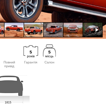
5
5
років
місць
Повний
Гарантія
Салон
привід
1815