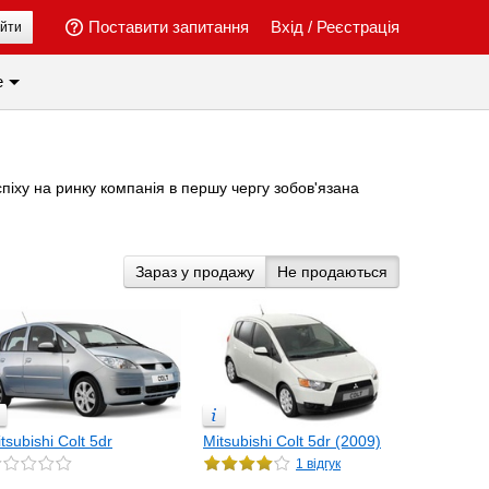
Поставити запитання
Вхід
/
Реєстрація
йти
е
спіху на ринку компанія в першу чергу зобов'язана
Зараз у продажу
Не продаються
tsubishi Colt 5dr
Mitsubishi Colt 5dr (2009)
1 відгук