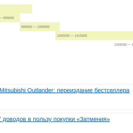
— 899000
899000 — 1069000
1055000 — 1415000
1426000 — 
Mitsubishi Outlander: переиздание бестселлера
: 7 доводов в пользу покупки «Затмения»